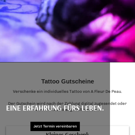
Tattoo Gutscheine
Verschenke ein individuelles Tattoo von A Fleur De Peau.
Der Gutschein wird nach der Zahlung digital zugesendet oder
EINE ERFAHRUNG FÜRS LEBEN.
kann im Studio abgeholt werden.
Jetzt Termin vereinbaren
Kleines Geschenk